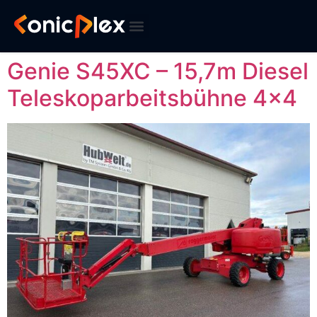
Genie S45XC – 15,7m Diesel
Teleskoparbeitsbühne 4×4