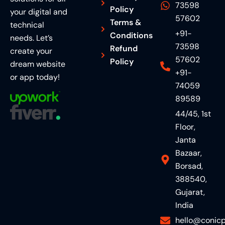
73598
Policy
your digital and
57602
Terms &
technical
+91-
Conditions
needs. Let’s
73598
Refund
create your
57602
Policy
dream website
+91-
or app today!
74059
89589
44/45, 1st
Floor,
Janta
Bazaar,
Borsad,
388540,
Gujarat,
India
hello@conicp