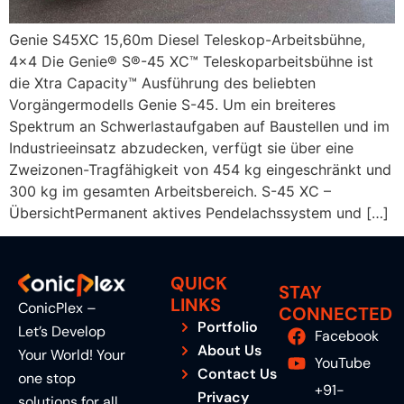
Genie S45XC 15,60m Diesel Teleskop-Arbeitsbühne,
4×4 Die Genie® S®-45 XC™ Teleskoparbeitsbühne ist
die Xtra Capacity™ Ausführung des beliebten
Vorgängermodells Genie S-45. Um ein breiteres
Spektrum an Schwerlastaufgaben auf Baustellen und im
Industrieeinsatz abzudecken, verfügt sie über eine
Zweizonen-Tragfähigkeit von 454 kg eingeschränkt und
300 kg im gesamten Arbeitsbereich. S-45 XC –
ÜbersichtPermanent aktives Pendelachssystem und […]
QUICK
STAY
LINKS
ConicPlex –
CONNECTED
Portfolio
Let’s Develop
Facebook
About Us
Your World! Your
YouTube
Contact Us
one stop
+91-
Privacy
solutions for all