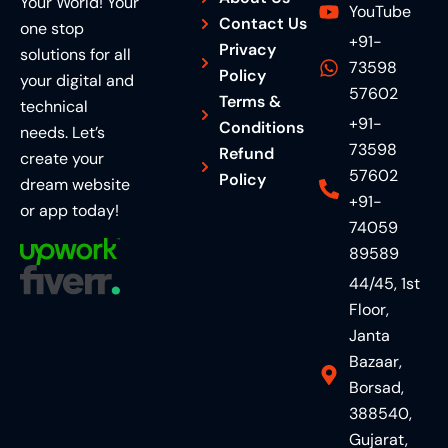
Your World! Your
YouTube
Contact Us
one stop
+91-
Privacy
solutions for all
73598
Policy
your digital and
57602
Terms &
technical
+91-
Conditions
needs. Let’s
73598
Refund
create your
57602
Policy
dream website
+91-
or app today!
74059
89589
44/45, 1st
Floor,
Janta
Bazaar,
Borsad,
388540,
Gujarat,